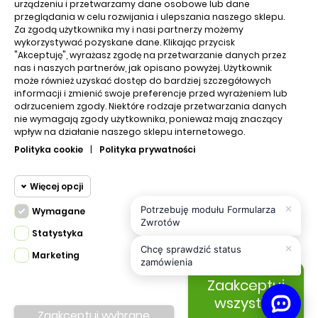
urządzeniu i przetwarzamy dane osobowe lub dane
Koszyk
przeglądania w celu rozwijania i ulepszania naszego sklepu.
Za zgodą użytkownika my i nasi partnerzy możemy
O nas
wykorzystywać pozyskane dane. Klikając przycisk
"Akceptuję", wyrażasz zgodę na przetwarzanie danych przez
nas i naszych partnerów, jak opisano powyżej. Użytkownik
Edu nrzędzia
może również uzyskać dostęp do bardziej szczegółowych
informacji i zmienić swoje preferencje przed wyrażeniem lub
odrzuceniem zgody. Niektóre rodzaje przetwarzania danych
Regulamin
nie wymagają zgody użytkownika, ponieważ mają znaczący
wpływ na działanie naszego sklepu internetowego.
Kontakt z nami
Polityka cookie
|
Polityka prywatności
Polityka prywatności
Więcej opcji
×
Potrzebuję modułu Formularza
Wymagane
Cookie funkcjonalne
Zwrotów
Wymagane
Statystyka
×
Wymagane pliki cookie oraz cookie
Chcę sprawdzić status
Marketing
Cookie
zamówienia
PRESTA.DESIGN © 2023 Stworzone z
HttpOnly. Pliki cookie wymagane do
statystyczne
do Prestashop
Zaakceptuj
przeglądania witryny i korzystania z jej
All Rights Reserved.
podstawowych funkcji. Te pliki cookie
wszystko
Cookie
We're part of
virtualmedia.pl
Zaakceptuj wybrane
są wymagane do prawidłowego
marketingowe