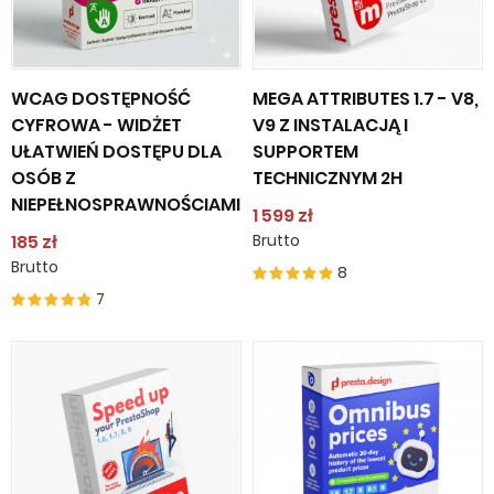
WCAG DOSTĘPNOŚĆ
MEGA ATTRIBUTES 1.7 - V8,
CYFROWA - WIDŻET
V9 Z INSTALACJĄ I
UŁATWIEŃ DOSTĘPU DLA
SUPPORTEM
OSÓB Z
TECHNICZNYM 2H
NIEPEŁNOSPRAWNOŚCIAMI
1 599 zł
185 zł
Brutto
Brutto
8
7