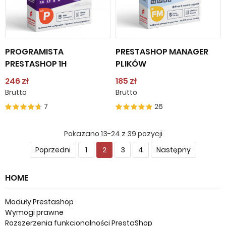
PROGRAMISTA
PRESTASHOP MANAGER
PRESTASHOP 1H
PLIKÓW
246 zł
185 zł
Brutto
Brutto
7
26
Pokazano 13-24 z 39 pozycji
Poprzedni
1
2
3
4
Następny
HOME
Moduły Prestashop
Wymogi prawne
Rozszerzenia funkcjonalności PrestaShop