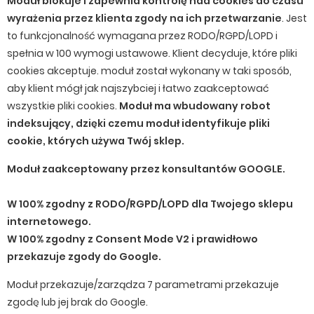
Moduł blokuje i zapewnia kontrolę nad cookies do czasu
wyrażenia przez klienta zgody na ich przetwarzanie
. Jest
to funkcjonalność wymagana przez RODO/RGPD/LOPD i
spełnia w 100 wymogi ustawowe. Klient decyduje, które pliki
cookies akceptuje. moduł został wykonany w taki sposób,
aby klient mógł jak najszybciej i łatwo zaakceptować
wszystkie pliki cookies.
Moduł ma wbudowany robot
indeksujący, dzięki czemu moduł identyfikuje pliki
cookie, których używa Twój sklep.
Moduł zaakceptowany przez konsultantów GOOGLE.
W 100% zgodny z RODO/RGPD/LOPD dla Twojego sklepu
internetowego.
W 100% zgodny z Consent Mode V2 i prawidłowo
przekazuje zgody do Google.
Moduł przekazuje/zarządza 7 parametrami przekazuje
zgodę lub jej brak do Google.