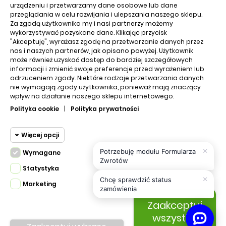
urządzeniu i przetwarzamy dane osobowe lub dane
Koszyk
przeglądania w celu rozwijania i ulepszania naszego sklepu.
Za zgodą użytkownika my i nasi partnerzy możemy
wykorzystywać pozyskane dane. Klikając przycisk
O nas
"Akceptuję", wyrażasz zgodę na przetwarzanie danych przez
nas i naszych partnerów, jak opisano powyżej. Użytkownik
Edu nrzędzia
może również uzyskać dostęp do bardziej szczegółowych
informacji i zmienić swoje preferencje przed wyrażeniem lub
odrzuceniem zgody. Niektóre rodzaje przetwarzania danych
Regulamin
nie wymagają zgody użytkownika, ponieważ mają znaczący
wpływ na działanie naszego sklepu internetowego.
Kontakt z nami
Polityka cookie
|
Polityka prywatności
Polityka prywatności
Więcej opcji
×
Potrzebuję modułu Formularza
Wymagane
Cookie funkcjonalne
Zwrotów
Wymagane
Statystyka
×
Wymagane pliki cookie oraz cookie
Chcę sprawdzić status
Marketing
Cookie
zamówienia
PRESTA.DESIGN © 2023 Stworzone z
HttpOnly. Pliki cookie wymagane do
statystyczne
do Prestashop
Zaakceptuj
przeglądania witryny i korzystania z jej
All Rights Reserved.
podstawowych funkcji. Te pliki cookie
wszystko
Cookie
We're part of
virtualmedia.pl