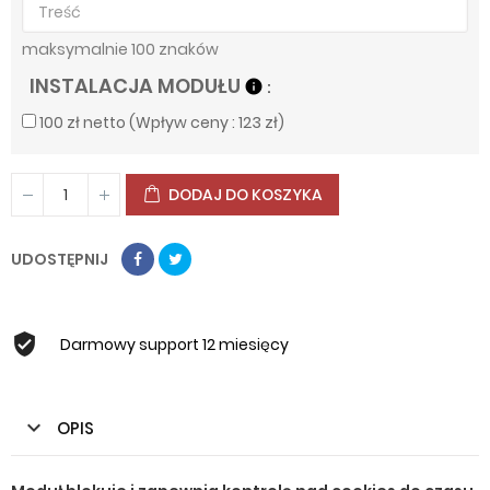
maksymalnie 100 znaków
INSTALACJA MODUŁU
info
100 zł netto (Wpływ ceny : 123 zł)
DODAJ DO KOSZYKA
UDOSTĘPNIJ
Darmowy support 12 miesięcy
OPIS