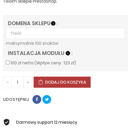
Twoim sklepie PrestaShop.
DOMENA SKLEPU
info
maksymalnie 100 znaków
INSTALACJA MODUŁU
info
100 zł netto (Wpływ ceny : 123 zł)
DODAJ DO KOSZYKA
UDOSTĘPNIJ
Darmowy support 12 miesięcy