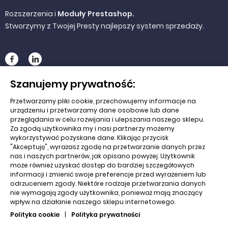
Rozszerzenia i
Moduły Prestashop.
Stworzymy z Twojej Presty najlepszy system sprzedaży.
Szanujemy prywatność:
NA SKRÓTY
Przetwarzamy pliki cookie, przechowujemy informacje na
urządzeniu i przetwarzamy dane osobowe lub dane
Koszyk
przeglądania w celu rozwijania i ulepszania naszego sklepu.
Za zgodą użytkownika my i nasi partnerzy możemy
wykorzystywać pozyskane dane. Klikając przycisk
O nas
"Akceptuję", wyrażasz zgodę na przetwarzanie danych przez
nas i naszych partnerów, jak opisano powyżej. Użytkownik
Edu nrzędzia
może również uzyskać dostęp do bardziej szczegółowych
informacji i zmienić swoje preferencje przed wyrażeniem lub
odrzuceniem zgody. Niektóre rodzaje przetwarzania danych
Regulamin
nie wymagają zgody użytkownika, ponieważ mają znaczący
wpływ na działanie naszego sklepu internetowego.
Kontakt z nami
Polityka cookie
|
Polityka prywatności