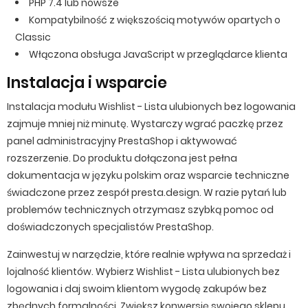
PHP 7.4 lub nowsze
Kompatybilność z większością motywów opartych o
Classic
Włączona obsługa JavaScript w przeglądarce klienta
Instalacja i wsparcie
Instalacja modułu Wishlist - Lista ulubionych bez logowania
zajmuje mniej niż minutę. Wystarczy wgrać paczkę przez
panel administracyjny PrestaShop i aktywować
rozszerzenie. Do produktu dołączona jest pełna
dokumentacja w języku polskim oraz wsparcie techniczne
świadczone przez zespół presta.design. W razie pytań lub
problemów technicznych otrzymasz szybką pomoc od
doświadczonych specjalistów PrestaShop.
Zainwestuj w narzędzie, które realnie wpływa na sprzedaż i
lojalność klientów. Wybierz Wishlist - Lista ulubionych bez
logowania i daj swoim klientom wygodę zakupów bez
zbędnych formalności. Zwiększ konwersję swojego sklepu